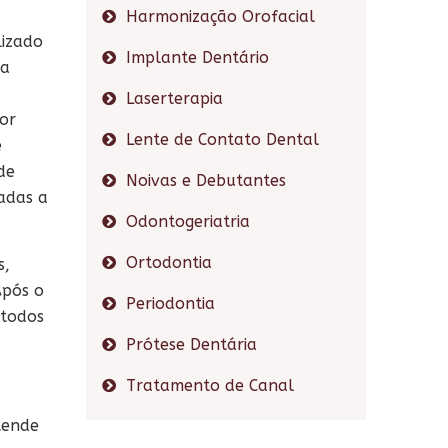
Harmonização Orofacial
lizado
Implante Dentário
ra
Laserterapia
or
Lente de Contato Dental
e
de
Noivas e Debutantes
adas a
Odontogeriatria
Ortodontia
s,
pós o
Periodontia
 todos
Prótese Dentária
Tratamento de Canal
tende