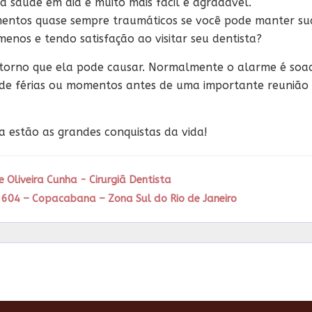
a saúde em dia é muito mais fácil e agradável.
mentos quase sempre traumáticos se você pode manter su
enos e tendo satisfação ao visitar seu dentista?
storno que ela pode causar. Normalmente o alarme é soa
de férias ou momentos antes de uma importante reunião
ia estão as grandes conquistas da vida!
e Oliveira Cunha - Cirurgiã Dentista
 604 – Copacabana – Zona Sul do Rio de Janeiro