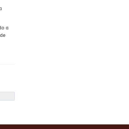
a
do a
 de