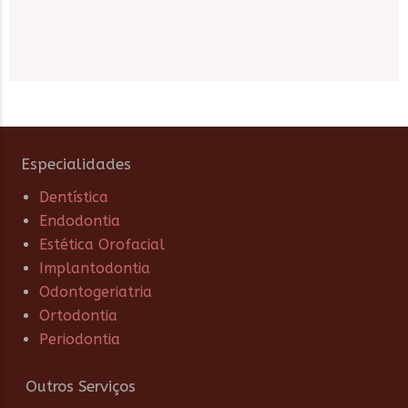
Especialidades
Dentística
Endodontia
Estética Orofacial
Implantodontia
Odontogeriatria
Ortodontia
Periodontia
Outros Serviços