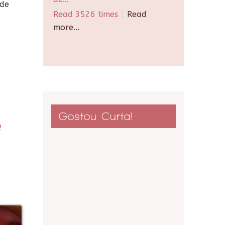
 de
Read 3526 times
Read
more...
Gostou Curta!
e