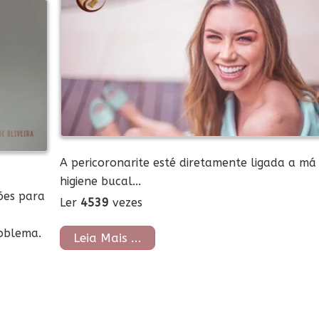
A pericoronarite esté diretamente ligada a má
higiene bucal...
ões para
Ler
4539
vezes
oblema.
Leia Mais ...