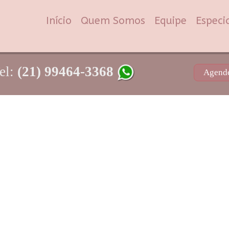
Início
Quem Somos
Equipe
Especi
el:
(21) 99464-3368
Agende