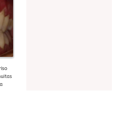
iso
muitas
 a